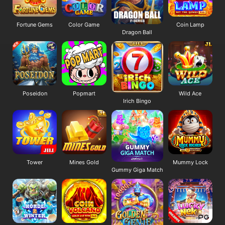
Fortune Gems
Color Game
Coin Lamp
Dragon Ball
Poseidon
Popmart
Wild Ace
Irich Bingo
Tower
Mines Gold
Mummy Lock
Gummy Giga Match