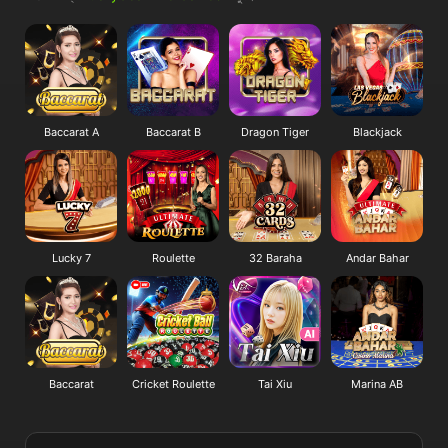
Baccarat A
Baccarat B
Dragon Tiger
Blackjack
Lucky 7
Roulette
32 Baraha
Andar Bahar
Baccarat
Cricket Roulette
Tai Xiu
Marina AB